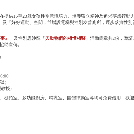
提供15至23歲女孩性別意識培力、培養獨立精神及追求夢想行動
乳」及「好好運動」空間，並增設電梯與性別友善廁所，逐步落實性別
心事』
」及性別思沙龍「
與動物們的相惜相醫
」活動簡章共2份，邀請15
協助宣傳。
0
:00
號）
教授）
棚拍室、多功能廚房、哺乳室、團體律動室等均可免費借用，歡迎