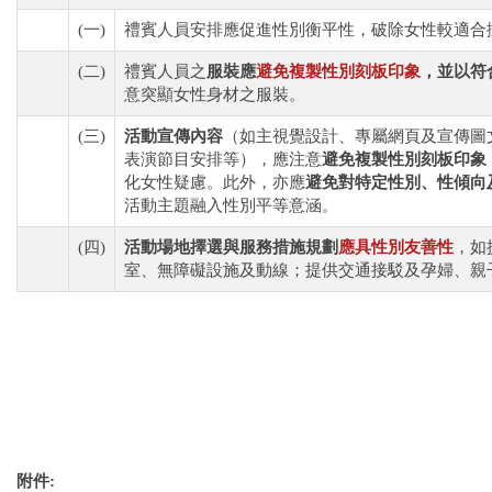
(一)
禮賓人員安排應促進性別衡平性，破除女性較適合
(二)
禮賓人員之
服裝應
避免複製性別刻板印象
，並以符
意突顯女性身材之服裝。
(三)
活動宣傳內容
（如主視覺設計、專屬網頁及宣傳圖
表演節目安排等），應注意
避免複製性別刻板印象
化女性疑慮。此外，亦應
避免對特定性別、性傾向
活動主題融入性別平等意涵。
(四)
活動場地擇選與服務措施規劃
應
具性別友善性
，如
室、無障礙設施及動線；提供交通接駁及孕婦、親
附件: