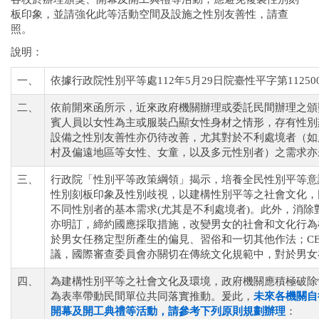
板印象，並請強化此等活動空間及設施之性別友善性，請查
照。
說明：
一、
依據行政院性別平等處112年5月29日院臺性平字第11250
二、
依前開來函所示，近來政府機關辦理或委託民間辦理之頒
賓人員以女性為主或服裝凸顯女性身材之情形，存有性別
設備之性別友善性亦仍待改善，尤其對於不利處境者（如
村及偏遠地區等女性、女童，以及多元性別者）之需求亦
三、
行政院「性別平等政策綱領」揭示，培養全民性別平等意
性別刻板印象及性別歧視，以建構性別平等之社會文化，
不同性別者的基本需求(尤其是不利處境者)。此外，消除對
亦明訂，締約國應採取措施，改變男女的社會和文化行為
於男女任務定型所產生的偏見、習俗和一切其他作法；CE
議，國際審查委員會亦關切在傳統文化規範中，對於男女
四、
為建構性別平等之社會文化及環境，政府機關應積極破除
為表率帶動民間單位共同落實推動。爰此，
未來各機關自
開幕及開工典禮等活動，請參考下列原則規劃辦理
：