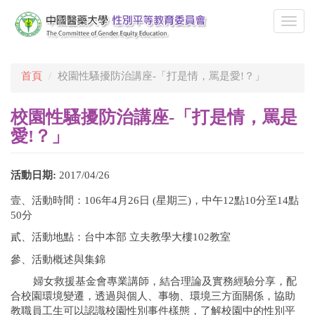
移
至
Togg
主
navi
內
容
首頁
校園性騷擾防治講座-「打是情，罵是愛!？」
校園性騷擾防治講座-「打是情，罵是
愛!？」
活動日期:
2017/04/26
壹、活動時間：106年4月26日 (星期三)，中午12點10分至14點
50分
貳、活動地點：台中本部 立夫教學大樓102教室
參、活動概述與集錦
婦女救援基金會專業講師，結合理論及實務經驗分享，配
合校園環境變遷，透過與個人、事物、環境三方面關係，協助
教職員工生可以認識校園性別事件樣態，了解校園中的性別平